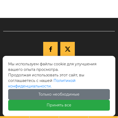


Мы используем файлы cookie для улучшения

+86-15040177271
вашего опыта просмотра.
КНР, провинция Ляонин, г. Шэньян,
Продолжая использовать этот сайт, вы
соглашаетесь с нашей
Политикой

Новый район Шэньбэй, ул. Цююэху, д.
конфиденциальности.
68-17, индекс 110122.
Только необходимые

cici@ikspvd.com
Принять все
Авторское право©Шэньянская научно-техническая комп