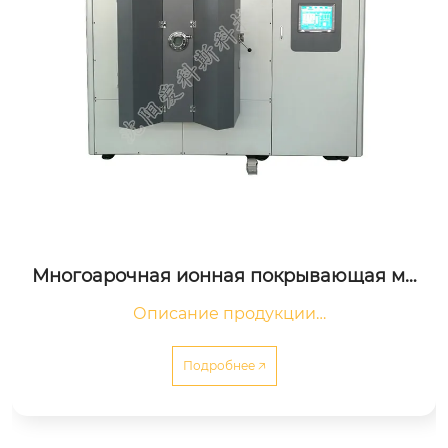
Многоарочная ионная покрывающая ма
шина
Описание продукции

Многоарочная ионная покрывающая машина:
 эффективное покрытие поверхностей

Подробнее 🡥
Мног...