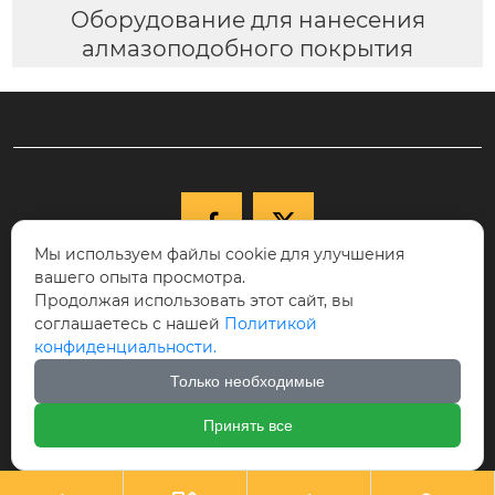
Оборудование для нанесения
алмазоподобного покрытия


Мы используем файлы cookie для улучшения
вашего опыта просмотра.

+86-15040177271
Продолжая использовать этот сайт, вы
КНР, провинция Ляонин, г. Шэньян,
соглашаетесь с нашей
Политикой

конфиденциальности.
Новый район Шэньбэй, ул. Цююэху, д.
68-17, индекс 110122.
Только необходимые

cici@ikspvd.com
Принять все
Авторское право©Шэньянская научно-техническая комп