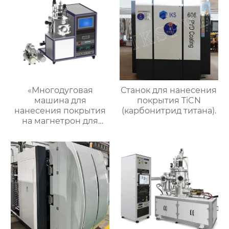
«Многодуговая
Станок для нанесения
машина для
покрытия TiCN
нанесения покрытия
(карбонитрид титана).
на магнетрон для
мобильных
телефонов:
повышение качества
и
производительности
процесса»