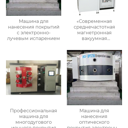
Машина для
«Современная
нанесения покрытий
среднечастотная
с электронно-
магнетронная
лучевым испарением
вакуумная
лакировальная
машина для
производства
высококачественных
покрытий»
Профессиональная
Машина для
машина для
нанесения
многодугового
оптического
ионного покрытия
покрытия электронно-