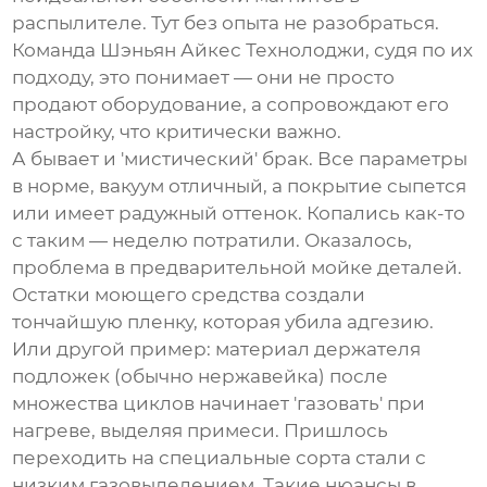
распылителе. Тут без опыта не разобраться.
Команда
Шэньян Айкес Технолоджи
, судя по их
подходу, это понимает — они не просто
продают оборудование, а сопровождают его
настройку, что критически важно.
А бывает и 'мистический' брак. Все параметры
в норме, вакуум отличный, а покрытие сыпется
или имеет радужный оттенок. Копались как-то
с таким — неделю потратили. Оказалось,
проблема в предварительной мойке деталей.
Остатки моющего средства создали
тончайшую пленку, которая убила адгезию.
Или другой пример: материал держателя
подложек (обычно нержавейка) после
множества циклов начинает 'газовать' при
нагреве, выделяя примеси. Пришлось
переходить на специальные сорта стали с
низким газовыделением. Такие нюансы в