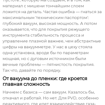
'пустоте', которую мы создаем, и в том, как
материал с мишени тончайшим слоем
ложится на деталь. Частая ошибка — гнаться за
максимальным 'техническим паспортом':
глубокий вакуум, высокая мощность. А потом
оказывается, что для покрытия режущего
инструмента стабильность процесса и
управление плазмой важнее, чем абстрактные
цифры на вакуумметре. У нас в цеху стояла
одна установка, вроде бы по параметрам
мощная, но с дуговым источником были
вечные проблемы — пятнистость покрытия.
Так что, давайте по порядку.
От вакуума до пленки: где кроется
главная сложность
Начнем с базиса — сам вакуум. Казалось бы,
откачал и работай. Но нет. Для PVD, особенно
реактивного, где идет взаимодействие газа-