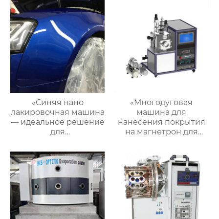
«Синяя нано
«Многодуговая
лакировочная машина
машина для
— идеальное решение
нанесения покрытия
для
на магнетрон для
профессиональной
мобильных
отделки
телефонов:
поверхностей»
повышение качества
и
производительности
процесса»