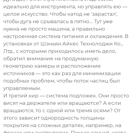
идеально для инструмента, но управлять ею —
целое искусство. Чтобы катод не 'зарастал',
чтобы дуга не срывалась в пятно... Тут уже
нужна не просто машина, а правильно
настроенная система питания и охлаждения. В
установках от
Шэньян Айкес Технолоджи Ко.,
Лтд.
, с которыми приходилось иметь дело,
обратил внимание на продуманную
геометрию камеры и расположение
источников — это как раз для минимизации
подобных проблем, чтобы поток частиц был
управляемым.
И третий кир — система подложек. Они просто
висят на держателе или вращаются? А если
вращаются, то с одной или тремя осями? От
этого зависит однородность толщины
покрытия на сложных деталях, например, на
фрезах или экструдерах. Помню случай, когда