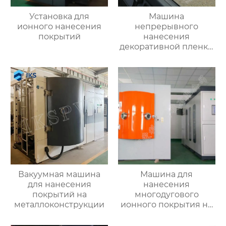
Установка для
Машина
ионного нанесения
непрерывного
покрытий
нанесения
декоративной пленки
для стекла с высоким
коэффициентом
пропускания света
Вакуумная машина
Машина для
для нанесения
нанесения
покрытий на
многодугового
металлоконструкции
ионного покрытия на
сверхтвердую пленку
Tool