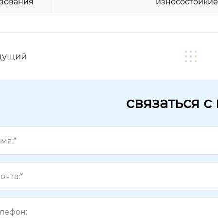
зования
износостойкие
дущий
связаться с