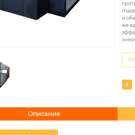
прот
глад
и об
же в
эффе
энер
От

Описание