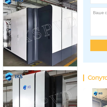
Система нанесения покрытий в у
словиях высокого вакуума
Сопут