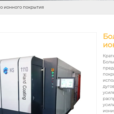
го ионного покрытия
Бо
ио
Крат
Боль
пред
покр
испо
дуго
усил
расп
усил
иони