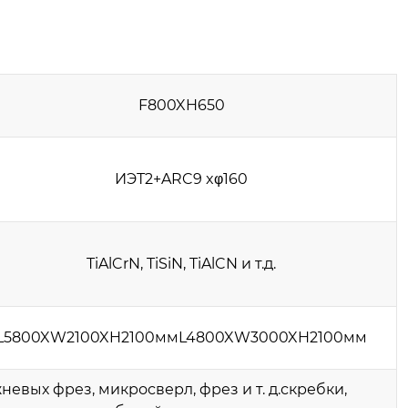
F800XH650
ИЭТ2+ARC9 xφ160
TiAlCrN, TiSiN, TiAlCN и т.д.
L5800XW2100XH2100ммL4800XW3000XH2100мм
невых фрез, микросверл, фрез и т. д.скребки,