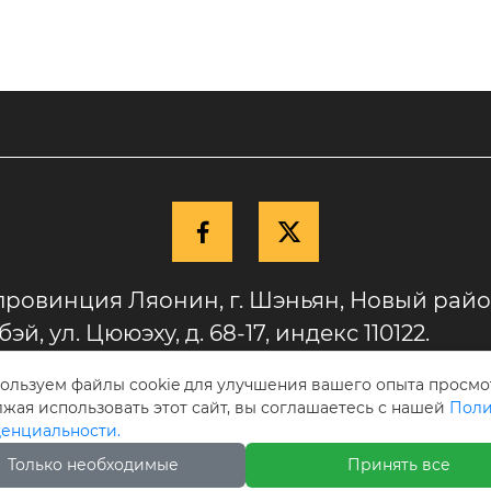
Коэффициент сухого тре
кой эффективностью 
(для стали) 0,1-0,2.
 покрытий. Если вам 
о покрыть большое к
 оснастки, рассмотрит
ну.


провинция Ляонин, г. Шэньян, Новый рай
эй, ул. Цююэху, д. 68-17, индекс 110122.
ользуем файлы cookie для улучшения вашего опыта просмо
ия с ограниченной ответственностью «Айкоси»
жая использовать этот сайт, вы соглашаетесь с нашей
Поли
енциальности.
Только необходимые
Принять все