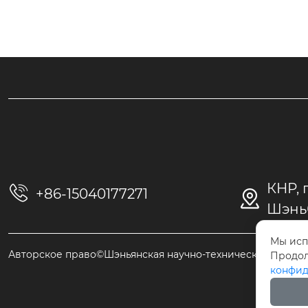
0 HV. 4. 
ния 
Профессиональная машина для н
епрерывного нанесения декорат
КНР, 
ивной пленки

+86-15040177271

Шэньб
Мы исп
Авторское право©Шэньянская научно-техническая компан
Продол
конфид