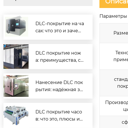
Описа
Параметры 
DLC-покрытие на ча
сах: что это и зачем
Разме
нужно
Техн
DLC покрытие нож
прим
а: преимущества, ср
ок службы и как вы
брать
станд
Нанесение DLC пок
пок
рытия: надёжная за
щита и повышенны
Произво
й ресурс деталей
ц
DLC покрытие часо
в: что это, плюсы и
сф
минусы, как ухажив