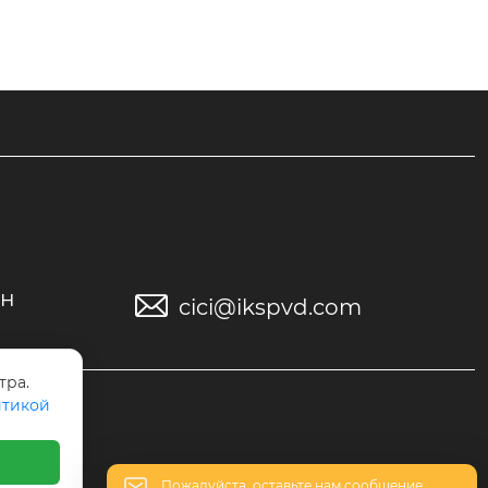
нанесения
жей и износостойких деталей, и
необходим
меет большую производственну
оличество
ю мощность, высокую эффектив
е эту маши
ность и производительность. ни
зкие эксплуатационные расход
ы., простота в эксплуатации, хор
ошее качество покрытия и так д
алее.
он

cici@ikspvd.com
тра.
тикой
Пожалуйста, оставьте нам сообщение