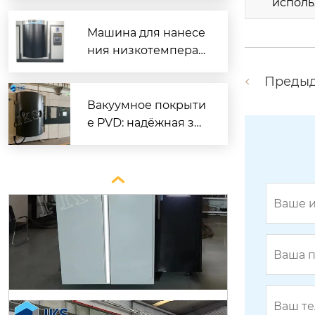
исполь
ать
Машина для нанесе
ния низкотемперат
урного покрытия D
Преды
LC — надёжное реш
ение для промышл
Вакуумное покрыти
енного применени
е PVD: надёжная за
я
щита и декор для м
еталлов
