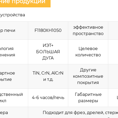
ние продукции
устройства
эффективное
р печи
F1180XH1050
пространство
ИЭТ+
ология
Целевое
БОЛЬШАЯ
енения
количество
ДУГА
Другие
артное
TiN, CrN, AlCrN
композитные
рытие
и т.д.
покрытия
дственный
Габаритные
4-6 часов/печь
икл
размеры
ера
Подходит для фрез, дрелей, стерж