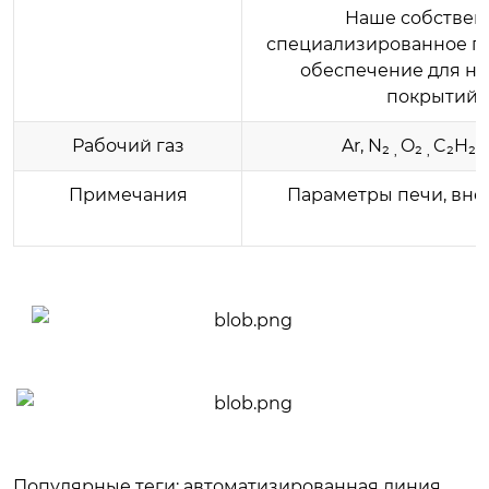
Наше собствен
специализированное п
обеспечение для н
покрытий
Рабочий газ
Ar, N₂
O₂
C₂H₂
,
,
Примечания
Параметры печи, вне
Популярные теги: автоматизированная линия