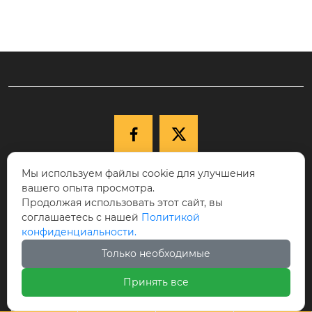


Мы используем файлы cookie для улучшения

+86-15040177271
вашего опыта просмотра.
КНР, провинция Ляонин, г. Шэньян,
Продолжая использовать этот сайт, вы
соглашаетесь с нашей
Политикой

Новый район Шэньбэй, ул. Цююэху, д.
конфиденциальности.
68-17, индекс 110122.
Только необходимые

cici@ikspvd.com
Принять все