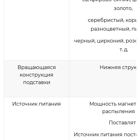
золото,
серебристый, кори
разноцветный, пи
черный, цирконий, розо
т. д.
Вращающаяся
Нижняя структ
конструкция
подставки
Источник питания
Мощность магнетр
распыления 
Поставлять
Источник питания постоя