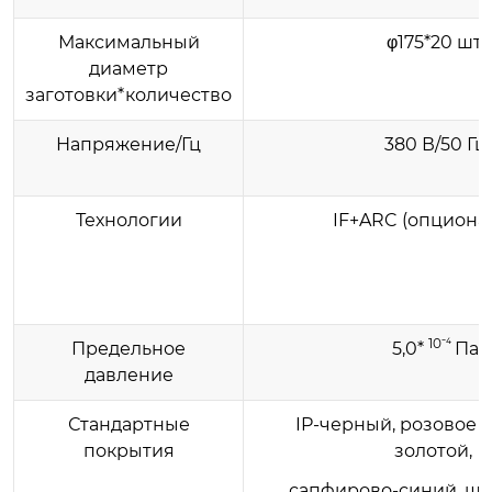
Максимальный
φ175*20 шт.
диаметр
заготовки*количество
Напряжение/Гц
380 В/50 Гц
Технологии
IF+ARC (опциона
10⁻⁴
Предельное
5,0*
Па
давление
Стандартные
IP-черный, розовое зо
покрытия
золотой,
сапфирово-синий, ш